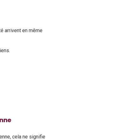
ité arrivent en même
iens.
enne
nne, cela ne signifie