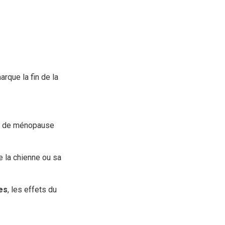
rque la fin de la
pas de ménopause
e la chienne ou sa
es
, les effets du