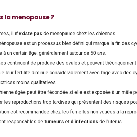
ils la menopause ?
mes, il
n'existe pas
de menopause chez les chiennes
.
 ménopause est un processus bien défini qui marque la fin des c
e à un certain âge, généralement autour de 50 ans.
nes continuent de produire des ovules et peuvent théoriquement r
 que leur fertilité diminue considérablement avec l’âge avec des 
ctrices moins qualitatives.
ienne âgée peut être fécondée si elle est exposée à un mâle p
ter les reproductions trop tardives qui présentent des risques pou
lisation est recommandée chez les femelles non vouées à la repr
ont responsables de
tumeurs
et
d'infections
de l'utérus.