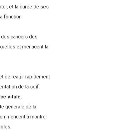
ter, et la durée de ses
sa fonction
t des cancers des
xuelles et menacent la
et de réagir rapidement
tation de la soif,
e vitale.
té générale de la
commencent à montrer
ubles.