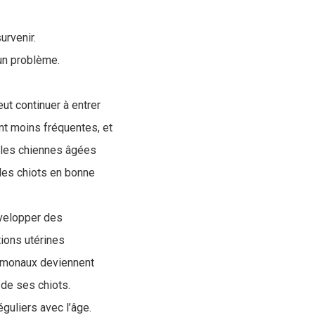
urvenir.
 un problème.
t continuer à entrer
ent moins fréquentes, et
e les chiennes âgées
 des chiots en bonne
évelopper des
ions utérines
hormonaux deviennent
 de ses chiots.
guliers avec l’âge.