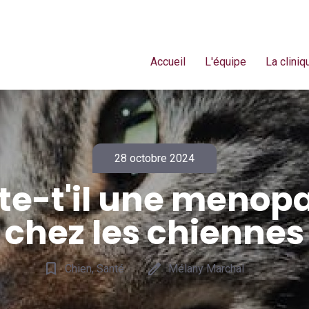
Accueil
L'équipe
La cliniq
28 octobre 2024
ste-t'il une menop
chez les chiennes
bookmark_border
edit
Chien, Santé
Mélany Marchal