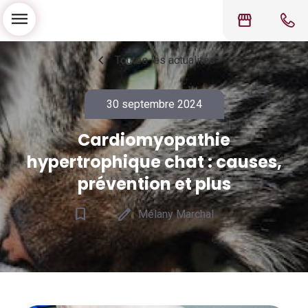
menu
storefront
chevron_left
Toutes les actualités
30 septembre 2024
Cardiomyopathie
hypertrophique chat : causes,
prévention et plus
bookmark_border
edit
Mélany Marchal