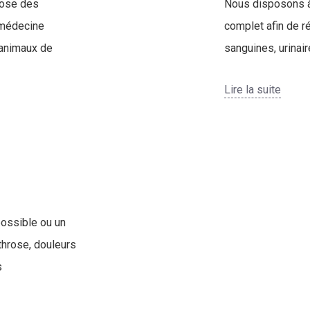
pose des
Nous disposons à 
 médecine
complet afin de r
 animaux de
sanguines, urina
Lire la suite
possible ou un
throse, douleurs
s