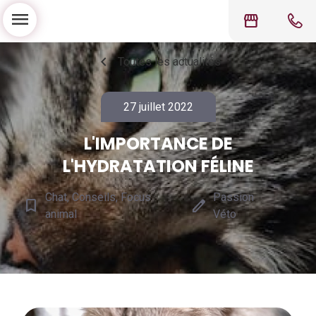
menu
storefront
chevron_left
Toutes les actualités
27 juillet 2022
L'IMPORTANCE DE
L'HYDRATATION FÉLINE
Chat, Conseils, Focus
Passion
bookmark_border
edit
animal
Véto