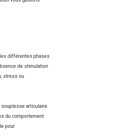
t les différentes phases
’absence de stimulation
n, stress ou
a souplesse articulaire.
oubles du comportement
le pour