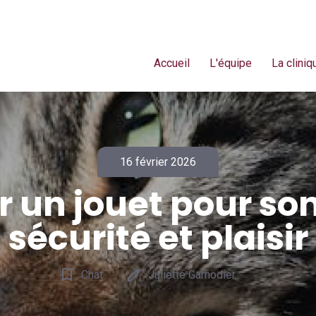
Accueil
L'équipe
La cliniq
16 février 2026
r un jouet pour son
sécurité et plaisir
bookmark_border
edit
Chat
Juliette Garnodier