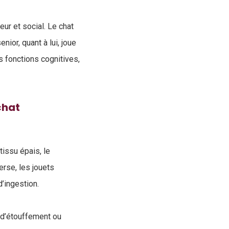
ur et social. Le chat
ior, quant à lui, joue
s fonctions cognitives,
chat
tissu épais, le
erse, les jouets
’ingestion.
 d’étouffement ou