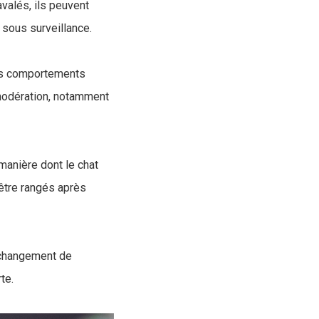
avalés, ils peuvent
 sous surveillance.
des comportements
 modération, notamment
 manière dont le chat
 être rangés après
n changement de
te.