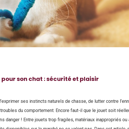
 pour son chat : sécurité et plaisir
’exprimer ses instincts naturels de chasse, de lutter contre l’ennu
 troubles du comportement. Encore faut-il que le jouet soit réel
ns danger ! Entre jouets trop fragiles, matériaux inappropriés o
its disponibles sur le marché ne se valent pas. Dans cet article