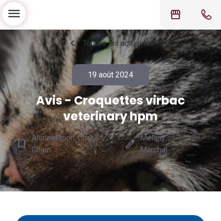
menu
storefront
chevron_left
Toutes les actualités
19 août 2024
Avis - Croquettes virbac
veterinary hpm
Alimentation, Chat,
Mélany
bookmark_border
edit
Chien
Marchal