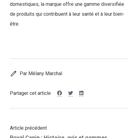
domestiques, la marque offre une gamme diversifiée
de produits qui contribuent à leur santé et à leur bien-
être.
edit
Par Mélany Marchal
Partager cet article
Article précédent
Royal Canin : Histoire, avis et gammes